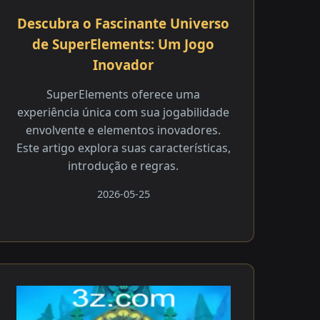
Descubra o Fascinante Universo
de SuperElements: Um Jogo
Inovador
SuperElements oferece uma
experiência única com sua jogabilidade
envolvente e elementos inovadores.
Este artigo explora suas características,
introdução e regras.
2026-05-25