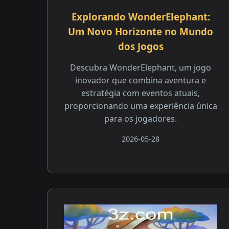
Explorando WonderElephant:
Um Novo Horizonte no Mundo
dos Jogos
Descubra WonderElephant, um jogo
inovador que combina aventura e
estratégia com eventos atuais,
proporcionando uma experiência única
para os jogadores.
2026-05-28