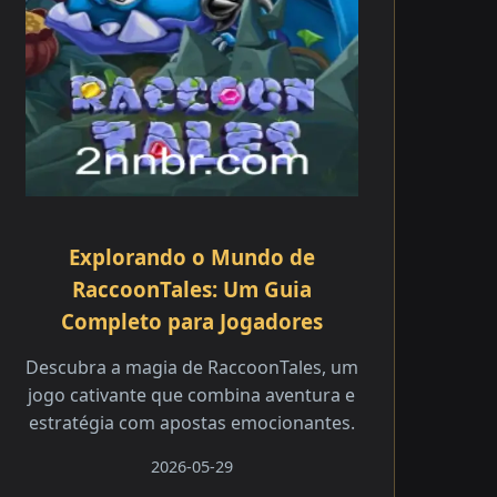
Explorando o Mundo de
RaccoonTales: Um Guia
Completo para Jogadores
Descubra a magia de RaccoonTales, um
jogo cativante que combina aventura e
estratégia com apostas emocionantes.
2026-05-29