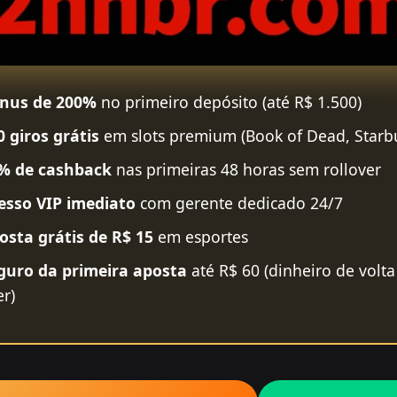
nus de 200%
no primeiro depósito (até R$ 1.500)
0 giros grátis
em slots premium (Book of Dead, Starbu
% de cashback
nas primeiras 48 horas sem rollover
esso VIP imediato
com gerente dedicado 24/7
osta grátis de R$ 15
em esportes
guro da primeira aposta
até R$ 60 (dinheiro de volta
r)