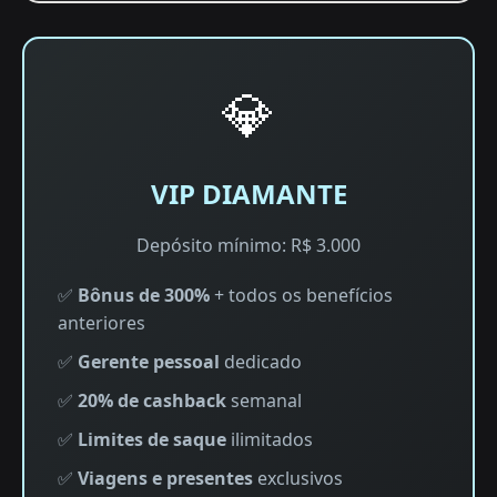
💎
VIP DIAMANTE
Depósito mínimo: R$ 3.000
✅
Bônus de 300%
+ todos os benefícios
anteriores
✅
Gerente pessoal
dedicado
✅
20% de cashback
semanal
✅
Limites de saque
ilimitados
✅
Viagens e presentes
exclusivos