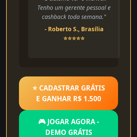
Tenho um gerente pessoal e
cashback toda semana."
- Roberto S., Brasília
⭐⭐⭐⭐⭐
⭐ CADASTRAR GRÁTIS
E GANHAR R$ 1.500
🎮 JOGAR AGORA -
DEMO GRÁTIS