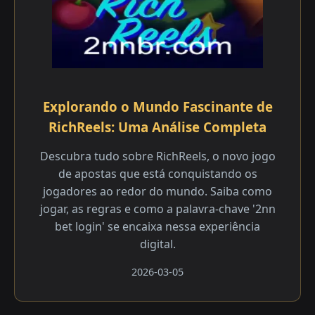
Explorando o Mundo Fascinante de
RichReels: Uma Análise Completa
Descubra tudo sobre RichReels, o novo jogo
de apostas que está conquistando os
jogadores ao redor do mundo. Saiba como
jogar, as regras e como a palavra-chave '2nn
bet login' se encaixa nessa experiência
digital.
2026-03-05