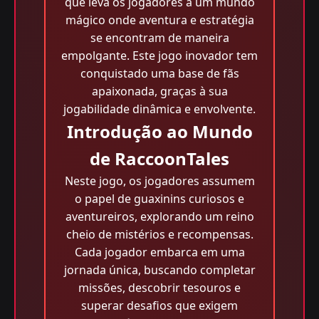
que leva os jogadores a um mundo
mágico onde aventura e estratégia
se encontram de maneira
empolgante. Este jogo inovador tem
conquistado uma base de fãs
apaixonada, graças à sua
jogabilidade dinâmica e envolvente.
Introdução ao Mundo
de RaccoonTales
Neste jogo, os jogadores assumem
o papel de guaxinins curiosos e
aventureiros, explorando um reino
cheio de mistérios e recompensas.
Cada jogador embarca em uma
jornada única, buscando completar
missões, descobrir tesouros e
superar desafios que exigem