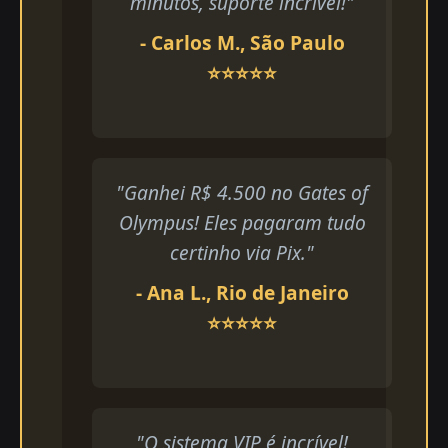
minutos, suporte incrível!"
- Carlos M., São Paulo
⭐⭐⭐⭐⭐
"Ganhei R$ 4.500 no Gates of
Olympus! Eles pagaram tudo
certinho via Pix."
- Ana L., Rio de Janeiro
⭐⭐⭐⭐⭐
"O sistema VIP é incrível!