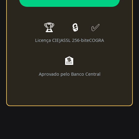
🏆
🔒
✅
Licença CIEJA
SSL 256-bit
eCOGRA
🏦
Aprovado pelo Banco Central