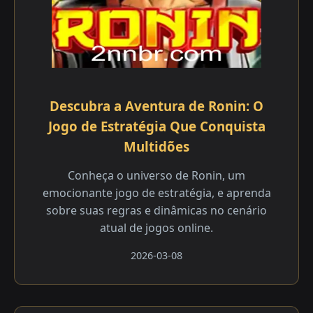
Descubra a Aventura de Ronin: O
Jogo de Estratégia Que Conquista
Multidões
Conheça o universo de Ronin, um
emocionante jogo de estratégia, e aprenda
sobre suas regras e dinâmicas no cenário
atual de jogos online.
2026-03-08