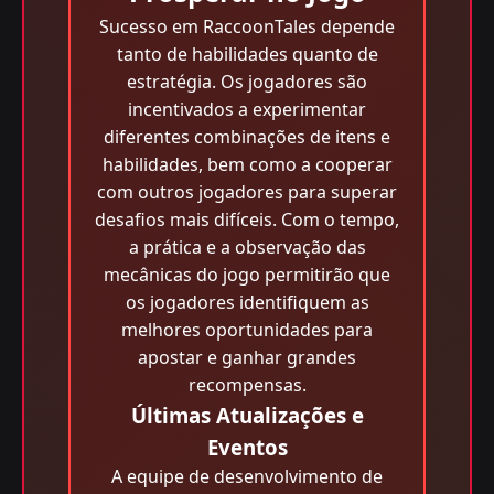
Sucesso em RaccoonTales depende
tanto de habilidades quanto de
estratégia. Os jogadores são
incentivados a experimentar
diferentes combinações de itens e
habilidades, bem como a cooperar
com outros jogadores para superar
desafios mais difíceis. Com o tempo,
a prática e a observação das
mecânicas do jogo permitirão que
os jogadores identifiquem as
melhores oportunidades para
apostar e ganhar grandes
recompensas.
Últimas Atualizações e
Eventos
A equipe de desenvolvimento de