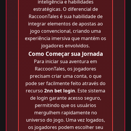
inteligência e habilidades
estratégicas. O diferencial de
RaccoonTales é sua habilidade de
integrar elementos de apostas ao
jogo convencional, criando uma
experiência imersiva que mantém os
jogadores envolvidos.
Como Começar sua Jornada
Para iniciar sua aventura em
RaccoonTales, os jogadores
precisam criar uma conta, o que
pode ser facilmente feito através do
recurso
2nn bet login
. Este sistema
de login garante acesso seguro,
permitindo que os usuários
mergulhem rapidamente no
universo do jogo. Uma vez logados,
os jogadores podem escolher seu