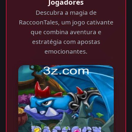
Jogadores
Descubra a magia de
RaccoonTales, um jogo cativante
que combina aventura e
estratégia com apostas
emocionantes.