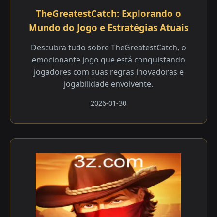
TheGreatestCatch: Explorando o
Mundo do Jogo e Estratégias Atuais
Descubra tudo sobre TheGreatestCatch, o
emocionante jogo que está conquistando
jogadores com suas regras inovadoras e
jogabilidade envolvente.
2026-01-30