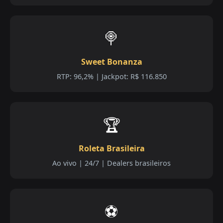
🍭
Sweet Bonanza
RTP: 96,2% | Jackpot: R$ 116.850
🏆
Roleta Brasileira
Ao vivo | 24/7 | Dealers brasileiros
⚽