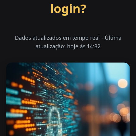
login?
Dados atualizados em tempo real - Última
atualização: hoje às 14:32