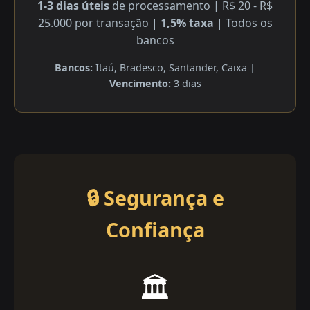
1-3 dias úteis
de processamento | R$ 20 - R$
25.000 por transação |
1,5% taxa
| Todos os
bancos
Bancos:
Itaú, Bradesco, Santander, Caixa |
Vencimento:
3 dias
🔒 Segurança e
Confiança
🏛️