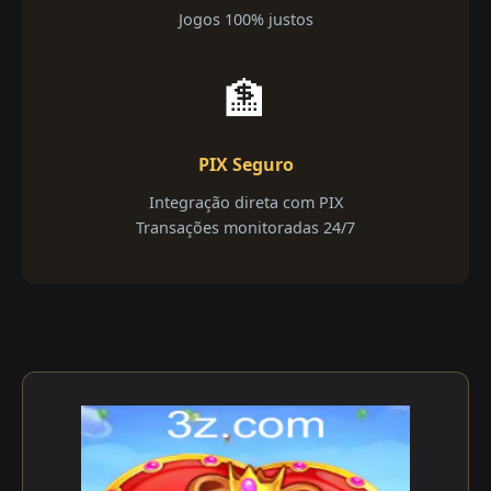
Jogos 100% justos
🏦
PIX Seguro
Integração direta com PIX
Transações monitoradas 24/7