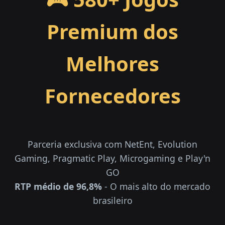
Premium dos
Melhores
Fornecedores
Parceria exclusiva com NetEnt, Evolution
Gaming, Pragmatic Play, Microgaming e Play'n
GO
RTP médio de 96,8%
- O mais alto do mercado
brasileiro