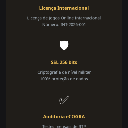
Licença Internacional
Licença de Jogos Online Internacional
Número: INT-2026-001
🛡️
SSL 256 bits
Criptografia de nível militar
100% proteção de dados
✅
Auditoria eCOGRA
Testes mensais de RTP