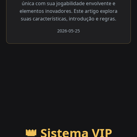
única com sua jogabilidade envolvente e
elementos inovadores. Este artigo explora
suas características, introdução e regras.
2026-05-25
👑 Sistema VIP