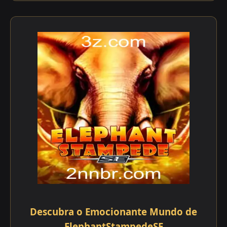
Descubra o Emocionante Mundo de
ElephantStampedeSE