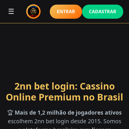
☰
ENTRAR
CADASTRAR
2nn bet login: Cassino
Online Premium no Brasil
🏆
Mais de 1,2 milhão de jogadores ativos
escolhem 2nn bet login desde 2015. Somos