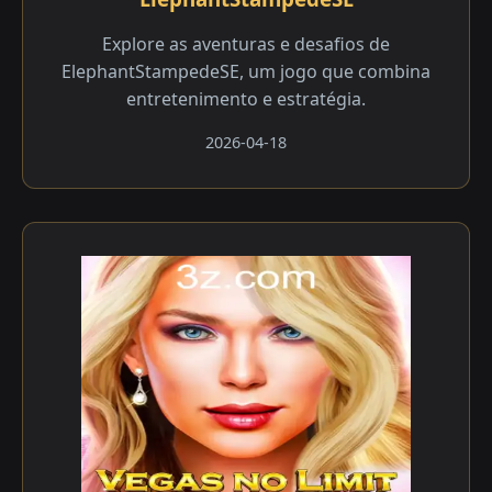
Explore as aventuras e desafios de
ElephantStampedeSE, um jogo que combina
entretenimento e estratégia.
2026-04-18