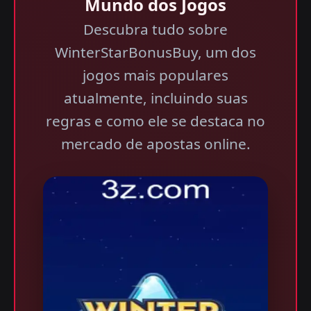
Mundo dos Jogos
Descubra tudo sobre
WinterStarBonusBuy, um dos
jogos mais populares
atualmente, incluindo suas
regras e como ele se destaca no
mercado de apostas online.