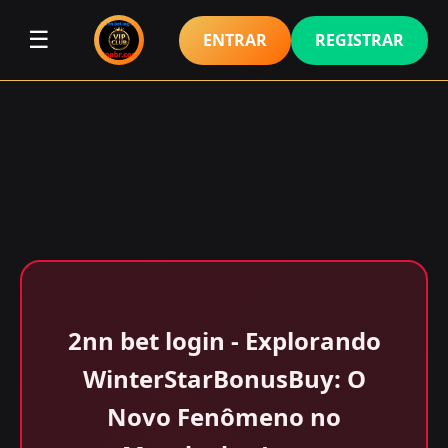
☰
ENTRAR
REGISTRAR
2nn bet login - Explorando
WinterStarBonusBuy: O
Novo Fenômeno no