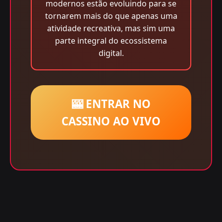
modernos estão evoluindo para se
tornarem mais do que apenas uma
atividade recreativa, mas sim uma
parte integral do ecossistema
digital.
🎰 ENTRAR NO
CASSINO AO VIVO