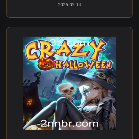
2026-05-14