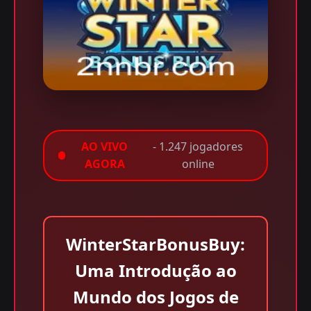
AO VIVO
- 1.247 jogadores
AGORA
online
WinterStarBonusBuy:
Uma Introdução ao
Mundo dos Jogos de