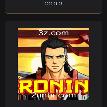
2026-01-23