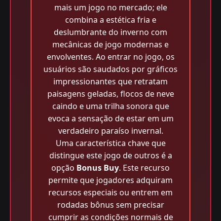
mais um jogo no mercado; ele
combina a estética fria e
deslumbrante do inverno com
mecânicas de jogo modernas e
envolventes. Ao entrar no jogo, os
usuários são saudados por gráficos
impressionantes que retratam
paisagens geladas, flocos de neve
caindo e uma trilha sonora que
evoca a sensação de estar em um
verdadeiro paraíso invernal.
Uma característica chave que
distingue este jogo de outros é a
opção
Bonus Buy
. Este recurso
permite que jogadores adquiram
recursos especiais ou entrem em
rodadas bônus sem precisar
cumprir as condições normais de