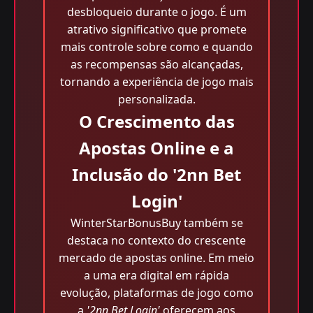
desbloqueio durante o jogo. É um
atrativo significativo que promete
mais controle sobre como e quando
as recompensas são alcançadas,
tornando a experiência de jogo mais
personalizada.
O Crescimento das
Apostas Online e a
Inclusão do '2nn Bet
Login'
WinterStarBonusBuy também se
destaca no contexto do crescente
mercado de apostas online. Em meio
a uma era digital em rápida
evolução, plataformas de jogo como
a
'2nn Bet Login'
oferecem aos