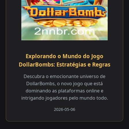
Explorando o Mundo do Jogo
DollarBombs: Estratégias e Regras
Descubra o emocionante universo de
DollarBombs, o novo jogo que está
dominando as plataformas online e
intrigando jogadores pelo mundo todo.
2026-05-06