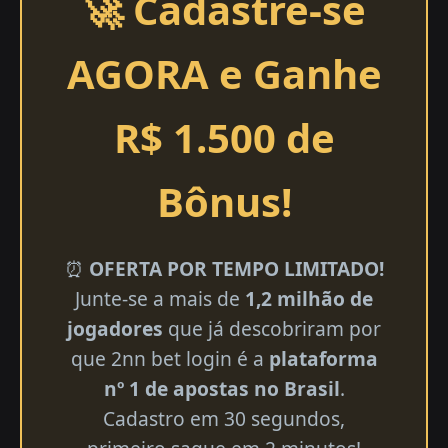
🚀 Cadastre-se
AGORA e Ganhe
R$ 1.500 de
Bônus!
⏰
OFERTA POR TEMPO LIMITADO!
Junte-se a mais de
1,2 milhão de
jogadores
que já descobriram por
que 2nn bet login é a
plataforma
nº 1 de apostas no Brasil
.
Cadastro em 30 segundos,