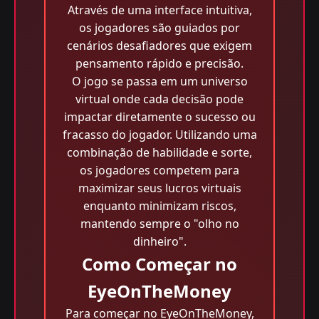
Através de uma interface intuitiva,
os jogadores são guiados por
cenários desafiadores que exigem
pensamento rápido e precisão.
O jogo se passa em um universo
virtual onde cada decisão pode
impactar diretamente o sucesso ou
fracasso do jogador. Utilizando uma
combinação de habilidade e sorte,
os jogadores competem para
maximizar seus lucros virtuais
enquanto minimizam riscos,
mantendo sempre o "olho no
dinheiro".
Como Começar no
EyeOnTheMoney
Para começar no EyeOnTheMoney,