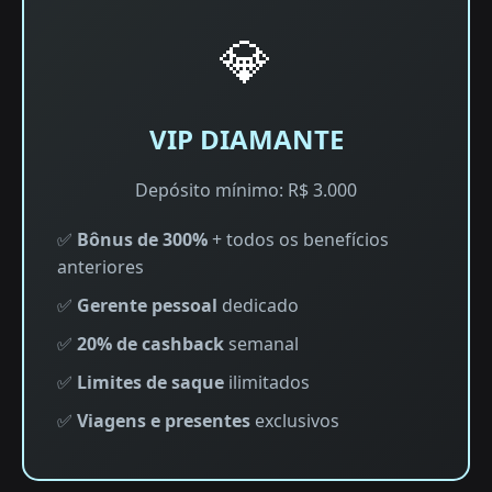
💎
VIP DIAMANTE
Depósito mínimo: R$ 3.000
✅
Bônus de 300%
+ todos os benefícios
anteriores
✅
Gerente pessoal
dedicado
✅
20% de cashback
semanal
✅
Limites de saque
ilimitados
✅
Viagens e presentes
exclusivos