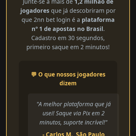
Junte-se a mais de
1,2 milhão de
jogadores
que já descobriram por
que 2nn bet login é a
plataforma
nº 1 de apostas no Brasil
.
Cadastro em 30 segundos,
primeiro saque em 2 minutos!
💬 O que nossos jogadores
dizem
"A melhor plataforma que já
usei! Saque via Pix em 2
minutos, suporte incrível!"
- Carlos M., São Paulo