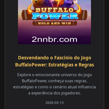
Desvendando o Fascínio do Jogo
BuffaloPower: Estratégias e Regras
Explore o emocionante universo do jogo
BuffaloPower, conheça suas regras,
estratégias e como o cenário atual influencia
a experiência dos jogadores.
2026-03-13