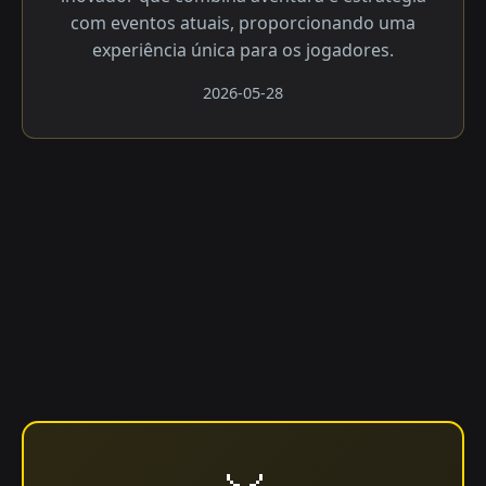
com eventos atuais, proporcionando uma
experiência única para os jogadores.
2026-05-28