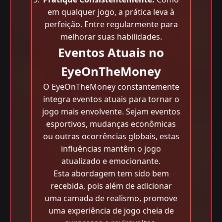
em qualquer jogo, a prática leva à
perfeição. Entre regularmente para
melhorar suas habilidades.
Eventos Atuais no
EyeOnTheMoney
O EyeOnTheMoney constantemente
integra eventos atuais para tornar o
jogo mais envolvente. Sejam eventos
esportivos, mudanças econômicas
ou outras ocorrências globais, estas
influências mantêm o jogo
atualizado e emocionante.
Esta abordagem tem sido bem
recebida, pois além de adicionar
uma camada de realismo, promove
uma experiência de jogo cheia de