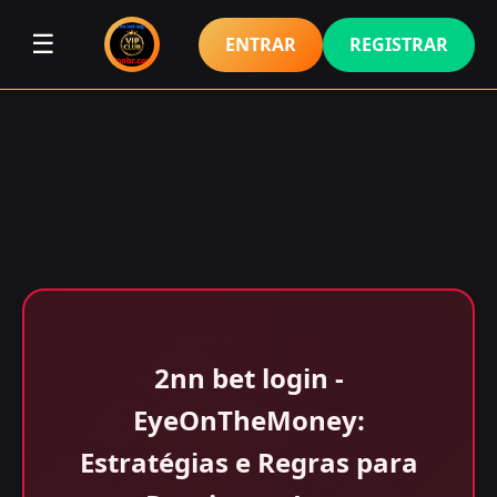
☰
ENTRAR
REGISTRAR
2nn bet login -
EyeOnTheMoney:
Estratégias e Regras para