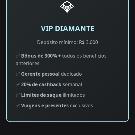
💎
VIP DIAMANTE
Depósito mínimo: R$ 3.000
✅
Bônus de 300%
+ todos os benefícios
anteriores
✅
Gerente pessoal
dedicado
✅
20% de cashback
semanal
✅
Limites de saque
ilimitados
✅
Viagens e presentes
exclusivos