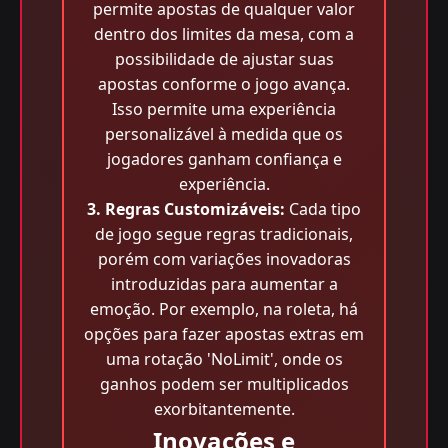
permite apostas de qualquer valor
dentro dos limites da mesa, com a
possibilidade de ajustar suas
apostas conforme o jogo avança.
Isso permite uma experiência
personalizável à medida que os
jogadores ganham confiança e
experiência.
3. Regras Customizáveis:
Cada tipo
de jogo segue regras tradicionais,
porém com variações inovadoras
introduzidas para aumentar a
emoção. Por exemplo, na roleta, há
opções para fazer apostas extras em
uma rotação 'NoLimit', onde os
ganhos podem ser multiplicados
exorbitantemente.
Inovações e