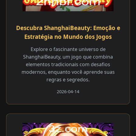
Descubra ShanghaiBeauty: Emoção e
Estratégia no Mundo dos Jogos
Explore o fascinante universo de
ShanghaiBeauty, um jogo que combina
elementos tradicionais com desafios
modernos, enquanto você aprende suas
regras e segredos.
2026-04-14