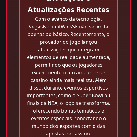
Atualizações Recentes
Com o avanço da tecnologia,
VegasNoLimitWinsSE não se limita
apenas ao básico. Recentemente, o
provedor do jogo lançou
atualizações que integram
elementos de realidade aumentada,
permitindo que os jogadores
experimentem um ambiente de
cassino ainda mais realista. Além
disso, durante eventos esportivos
importantes, como o Super Bowl ou
finais da NBA, o jogo se transforma,
oferecendo bônus temáticos e
eventos especiais, conectando o
mundo dos esportes com o das
apostas de cassino.