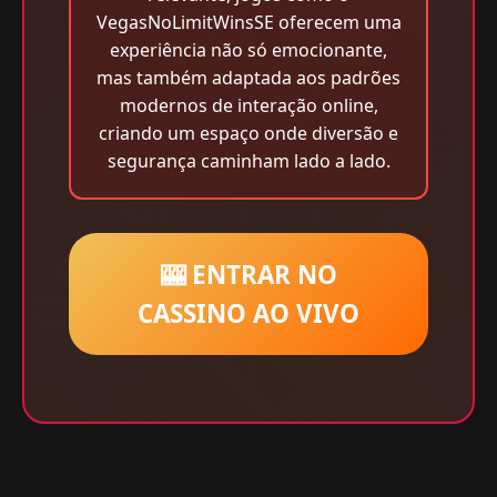
VegasNoLimitWinsSE oferecem uma
experiência não só emocionante,
mas também adaptada aos padrões
modernos de interação online,
criando um espaço onde diversão e
segurança caminham lado a lado.
🎰 ENTRAR NO
CASSINO AO VIVO