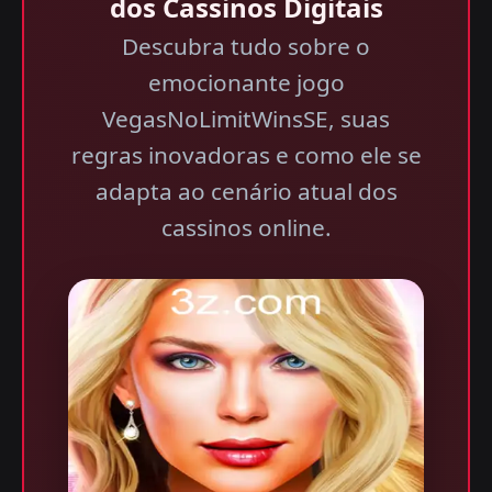
dos Cassinos Digitais
Descubra tudo sobre o
emocionante jogo
VegasNoLimitWinsSE, suas
regras inovadoras e como ele se
adapta ao cenário atual dos
cassinos online.