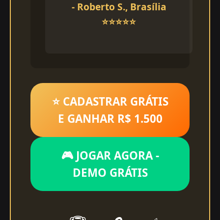
- Roberto S., Brasília
⭐⭐⭐⭐⭐
⭐ CADASTRAR GRÁTIS
E GANHAR R$ 1.500
🎮 JOGAR AGORA -
DEMO GRÁTIS