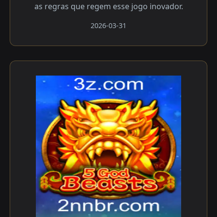
as regras que regem esse jogo inovador.
2026-03-31