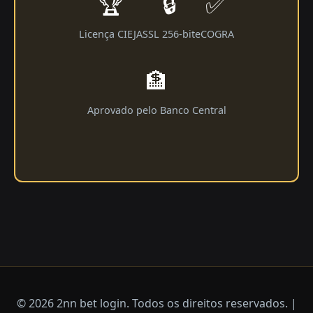
🏆
🔒
✅
Licença CIEJA
SSL 256-bit
eCOGRA
🏦
Aprovado pelo Banco Central
© 2026 2nn bet login. Todos os direitos reservados. |