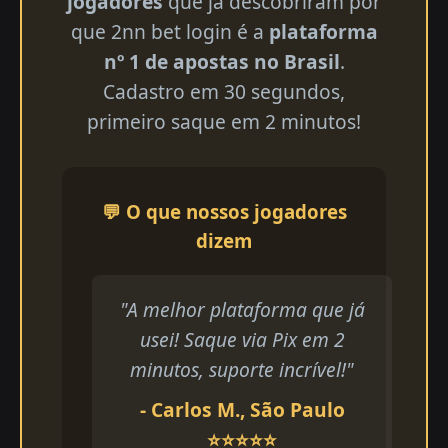
jogadores
que já descobriram por
que 2nn bet login é a
plataforma
nº 1 de apostas no Brasil
.
Cadastro em 30 segundos,
primeiro saque em 2 minutos!
💬 O que nossos jogadores
dizem
"A melhor plataforma que já
usei! Saque via Pix em 2
minutos, suporte incrível!"
- Carlos M., São Paulo
⭐⭐⭐⭐⭐