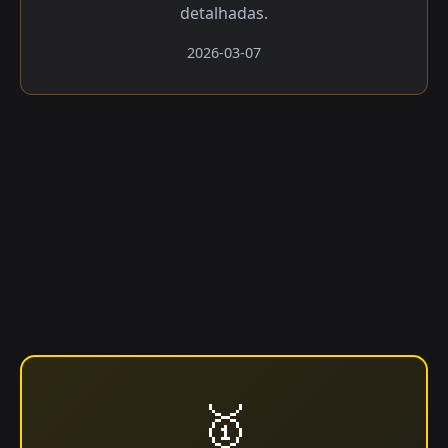
detalhadas.
2026-03-07
🥇