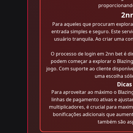
proporcionando
2nn
Para aqueles que procuram explorar
entrada simples e seguro. Este serv
usuário tranquila. Ao criar uma c
O processo de login em 2nn bet é di
podem começar a explorar o Blazing
jogo. Com suporte ao cliente disponív
uma escolha sóli
Dicas
Para aproveitar ao máximo o Blazing
linhas de pagamento ativas e ajust
multiplicadores, é crucial para max
bonificações adicionais que aument
também são asp