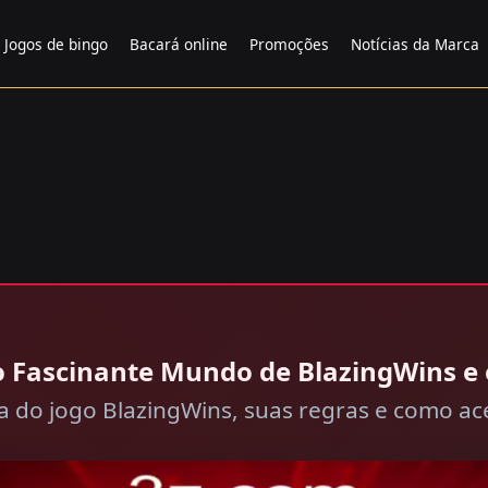
Jogos de bingo
Bacará online
Promoções
Notícias da Marca
 o Fascinante Mundo de BlazingWins e 
 do jogo BlazingWins, suas regras e como ace