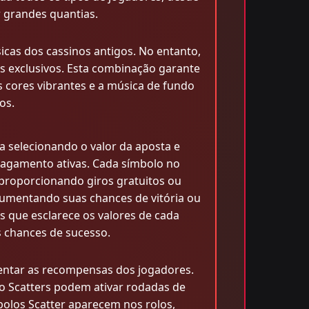
 grandes quantias.
icas dos cassinos antigos. No entanto,
s exclusivos. Esta combinação garante
s cores vibrantes e a música de fundo
os.
a selecionando o valor da aposta e
pagamento ativas. Cada símbolo no
proporcionando giros gratuitos ou
aumentando suas chances de vitória ou
s que esclarece os valores de cada
s chances de sucesso.
entar as recompensas dos jogadores.
o Scatters podem ativar rodadas de
olos Scatter aparecem nos rolos,