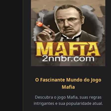
O Fascinante Mundo do Jogo
Mafia
Descubra o jogo Mafia, suas regras
intrigantes e sua popularidade atual.