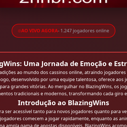
AO VIVO AGORA
- 1.247 jogadores online
ngWins: Uma Jornada de Emoção e Estr
adições ao mundo dos cassinos online, atraindo jogadores 
 jogo, desenvolvido por uma equipe talentosa, oferece aos
 para grandes vitórias. Ao mergulhar no BlazingWins, os 
ementos tradicionais e modernos, transformando cada giro
Introdução ao BlazingWins
a ser acessível tanto para novos jogadores quanto para ve
os jogadores comecem a jogar rapidamente, enquanto as a
a ampla gama de apostas disponíveis, BlazingWins acomod