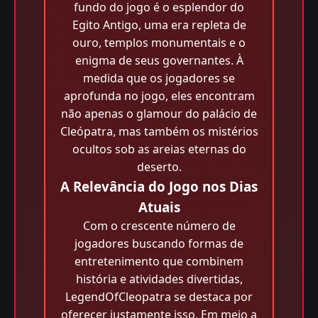
fundo do jogo é o esplendor do
Egito Antigo, uma era repleta de
ouro, templos monumentais e o
enigma de seus governantes. À
medida que os jogadores se
aprofunda no jogo, eles encontram
não apenas o glamour do palácio de
Cleópatra, mas também os mistérios
ocultos sob as areias eternas do
deserto.
A Relevância do Jogo nos Dias
Atuais
Com o crescente número de
jogadores buscando formas de
entretenimento que combinem
história e atividades divertidas,
LegendOfCleopatra se destaca por
oferecer justamente isso. Em meio a