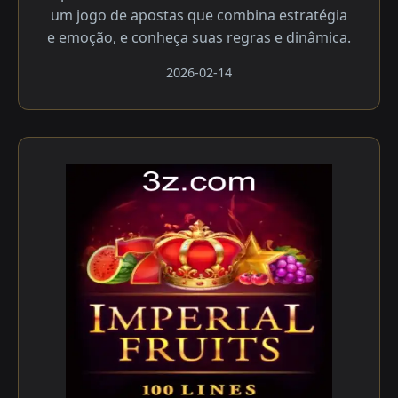
um jogo de apostas que combina estratégia
e emoção, e conheça suas regras e dinâmica.
2026-02-14