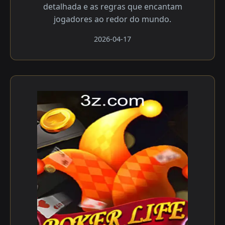
detalhada e as regras que encantam
jogadores ao redor do mundo.
2026-04-17