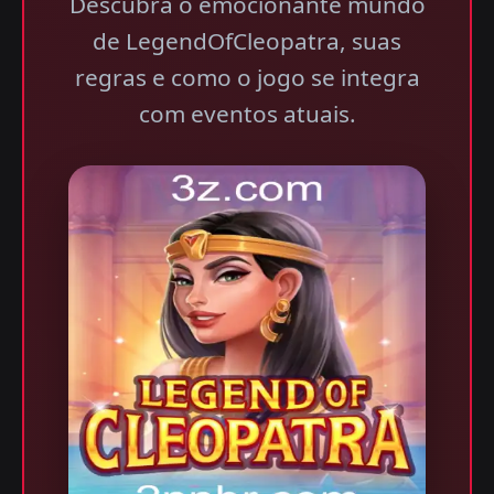
Descubra o emocionante mundo
de LegendOfCleopatra, suas
regras e como o jogo se integra
com eventos atuais.