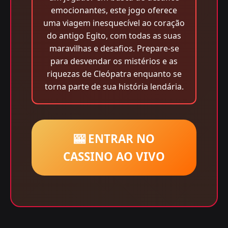
emocionantes, este jogo oferece
uma viagem inesquecível ao coração
do antigo Egito, com todas as suas
maravilhas e desafios. Prepare-se
para desvendar os mistérios e as
riquezas de Cleópatra enquanto se
torna parte de sua história lendária.
🎰 ENTRAR NO
CASSINO AO VIVO