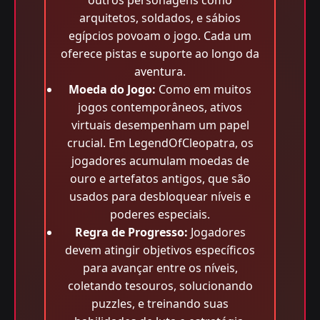
outros personagens como
arquitetos, soldados, e sábios
egípcios povoam o jogo. Cada um
oferece pistas e suporte ao longo da
aventura.
Moeda do Jogo:
Como em muitos
jogos contemporâneos, ativos
virtuais desempenham um papel
crucial. Em LegendOfCleopatra, os
jogadores acumulam moedas de
ouro e artefatos antigos, que são
usados para desbloquear níveis e
poderes especiais.
Regra de Progresso:
Jogadores
devem atingir objetivos específicos
para avançar entre os níveis,
coletando tesouros, solucionando
puzzles, e treinando suas