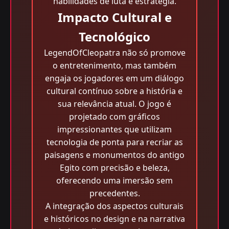
habilidades de luta e estratégia.
Impacto Cultural e
Tecnológico
LegendOfCleopatra não só promove
o entretenimento, mas também
engaja os jogadores em um diálogo
cultural contínuo sobre a história e
sua relevância atual. O jogo é
projetado com gráficos
impressionantes que utilizam
tecnologia de ponta para recriar as
paisagens e monumentos do antigo
Egito com precisão e beleza,
oferecendo uma imersão sem
precedentes.
A integração dos aspectos culturais
e históricos no design e na narrativa