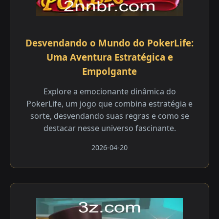
Desvendando o Mundo do PokerLife:
Uma Aventura Estratégica e
Empolgante
Explore a emocionante dinâmica do
PokerLife, um jogo que combina estratégia e
sorte, desvendando suas regras e como se
destacar nesse universo fascinante.
2026-04-20