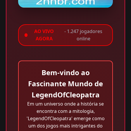
AO VIVO
- 1.247 jogadores
AGORA
online
Bem-vindo ao
Fascinante Mundo de
LegendOfCleopatra
Em um universo onde a história se
encontra com a mitologia,
'LegendOfCleopatra' emerge como
um dos jogos mais intrigantes do