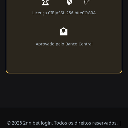
🏆
🔒
✅
Licença CIEJA
SSL 256-bit
eCOGRA
🏦
Aprovado pelo Banco Central
© 2026 2nn bet login. Todos os direitos reservados. |