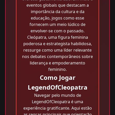
eventos globais que destacam a
importância da cultura e da
educação, jogos como esse
fornecem um meio lúdico de
envolver-se com o passado.
Cleópatra, uma figura feminina
poderosa e estrategista habilidosa,
ressurge como uma líder relevante
nos debates contemporâneos sobre
liderança e empoderamento
feminino.
Como Jogar
LegendOfCleopatra
Navegar pelo mundo de
LegendOfCleopatra é uma
experiência gratificante. Aqui estão
as regras principais que orientarão