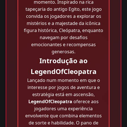
momento. Inspirado na rica
tapeçaria do antigo Egito, este jogo
convida os jogadores a explorar os
mistérios e a majestade da icônica
figura histórica, Cleópatra, enquanto
navegam por desafios
emocionantes e recompensas
generosas.
Introdução ao
LegendOfCleopatra
Lançado num momento em que o
interesse por jogos de aventura e
estratégia está em ascensão,
LegendOfCleopatra
oferece aos
jogadores uma experiência
envolvente que combina elementos
de sorte e habilidade. O pano de