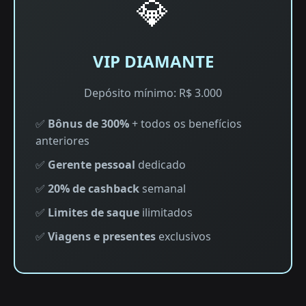
💎
VIP DIAMANTE
Depósito mínimo: R$ 3.000
✅
Bônus de 300%
+ todos os benefícios
anteriores
✅
Gerente pessoal
dedicado
✅
20% de cashback
semanal
✅
Limites de saque
ilimitados
✅
Viagens e presentes
exclusivos