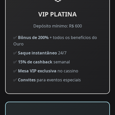
VIP PLATINA
Depósito mínimo: R$ 600
✅
Bônus de 200%
+ todos os benefícios do
Ouro
✅
Saque instantâneo
24/7
✅
15% de cashback
semanal
✅
Mesa VIP exclusiva
no cassino
✅
Convites
para eventos especiais