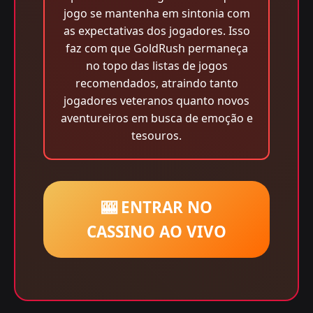
jogo se mantenha em sintonia com
as expectativas dos jogadores. Isso
faz com que GoldRush permaneça
no topo das listas de jogos
recomendados, atraindo tanto
jogadores veteranos quanto novos
aventureiros em busca de emoção e
tesouros.
🎰 ENTRAR NO
CASSINO AO VIVO