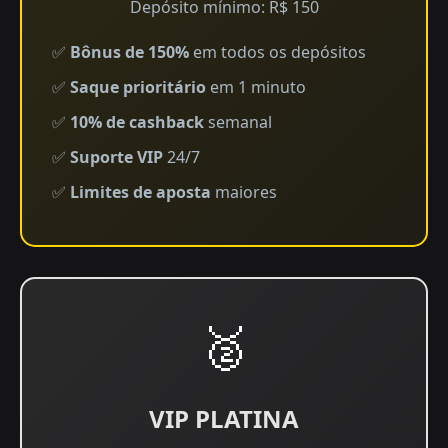
Depósito mínimo: R$ 150
✅
Bônus de 150%
em todos os depósitos
✅
Saque prioritário
em 1 minuto
✅
10% de cashback
semanal
✅
Suporte VIP
24/7
✅
Limites de aposta
maiores
🥈
VIP PLATINA