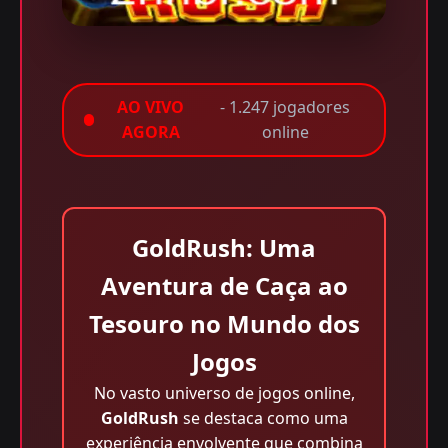
AO VIVO
- 1.247 jogadores
AGORA
online
GoldRush: Uma
Aventura de Caça ao
Tesouro no Mundo dos
Jogos
No vasto universo de jogos online,
GoldRush
se destaca como uma
experiência envolvente que combina