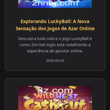
Explorando LuckyBall: A Nova
Sensação dos Jogos de Azar Online
Descubra tudo sobre o jogo LuckyBall e
como 2nn bet login está redefinindo a
experiência de apostar online.
2026-04-03