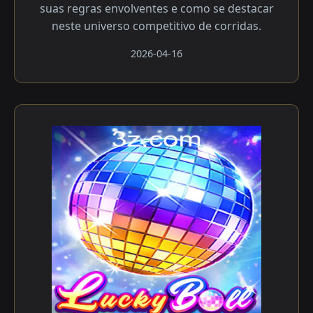
suas regras envolventes e como se destacar
neste universo competitivo de corridas.
2026-04-16