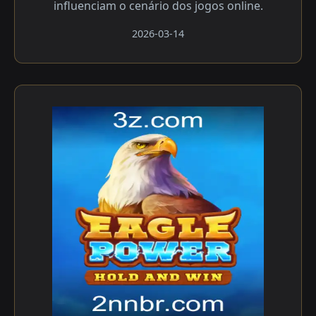
influenciam o cenário dos jogos online.
2026-03-14