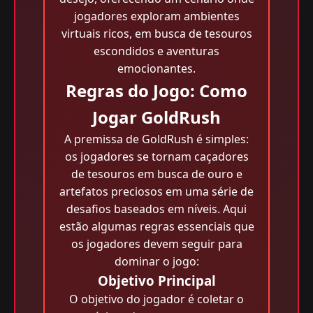
jogadores exploram ambientes
virtuais ricos, em busca de tesouros
escondidos e aventuras
emocionantes.
Regras do Jogo: Como
Jogar GoldRush
A premissa de GoldRush é simples:
os jogadores se tornam caçadores
de tesouros em busca de ouro e
artefatos preciosos em uma série de
desafios baseados em níveis. Aqui
estão algumas regras essenciais que
os jogadores devem seguir para
dominar o jogo:
Objetivo Principal
O objetivo do jogador é coletar o