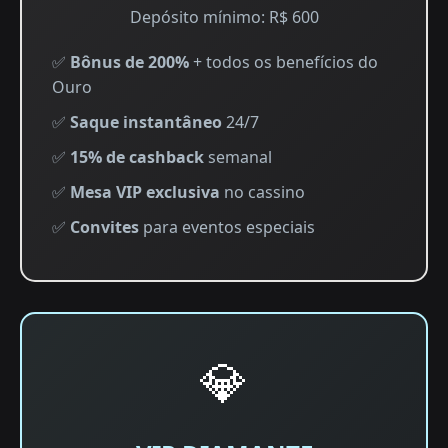
Depósito mínimo: R$ 600
✅
Bônus de 200%
+ todos os benefícios do
Ouro
✅
Saque instantâneo
24/7
✅
15% de cashback
semanal
✅
Mesa VIP exclusiva
no cassino
✅
Convites
para eventos especiais
💎