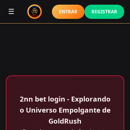
☰
ENTRAR
REGISTRAR
2nn bet login - Explorando
o Universo Empolgante de
GoldRush