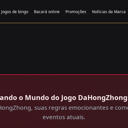
Jogos de bingo
Bacará online
Promoções
Notícias da Marca
orando o Mundo do Jogo DaHongZhong:
HongZhong, suas regras emocionantes e como
eventos atuais.