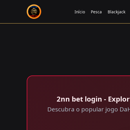
Início
Pesca
Blackjack
2nn bet login - Expl
Descubra o popular jogo Da