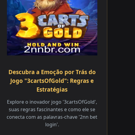
Descubra a Emoção por Trás do
Jogo "3cartsOfGold": Regras e
Estratégias
Explore o inovador jogo '3cartsOfGold',
suas regras fascinantes e como ele se
conecta com as palavras-chave '2nn bet
login'.