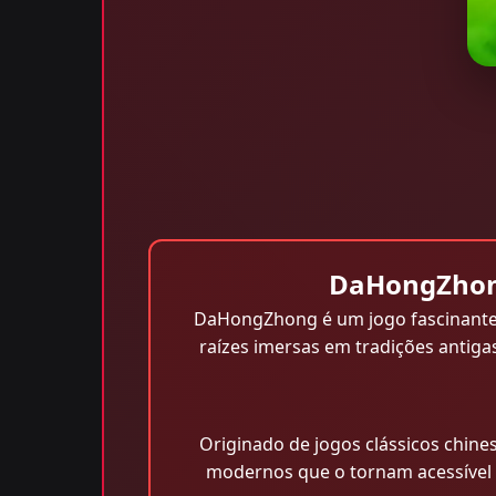
DaHongZhong
DaHongZhong é um jogo fascinante
raízes imersas em tradições antiga
Originado de jogos clássicos chi
modernos que o tornam acessível 