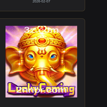
2026-02-07