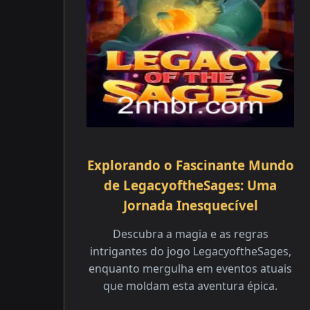
Explorando o Fascinante Mundo
de LegacyoftheSages: Uma
Jornada Inesquecível
Descubra a magia e as regras
intrigantes do jogo LegacyoftheSages,
enquanto mergulha em eventos atuais
que moldam esta aventura épica.