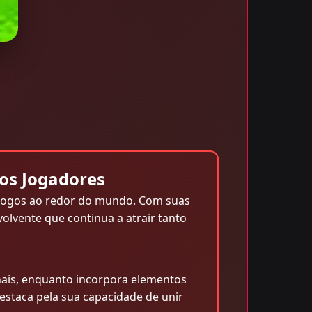
os Jogadores
jogos ao redor do mundo. Com suas
olvente que continua a atrair tanto
ais, enquanto incorpora elementos
staca pela sua capacidade de unir