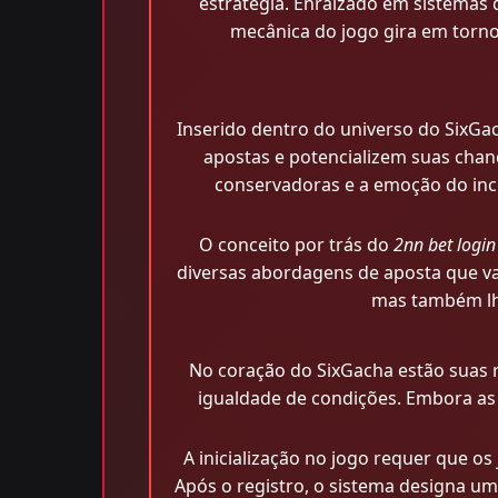
estratégia. Enraizado em sistemas
mecânica do jogo gira em torn
Inserido dentro do universo do SixGa
apostas e potencializem suas chan
conservadoras e a emoção do ince
O conceito por trás do
2nn bet login
diversas abordagens de aposta que va
mas também lh
No coração do SixGacha estão suas 
igualdade de condições. Embora as r
A inicialização no jogo requer que 
Após o registro, o sistema designa um