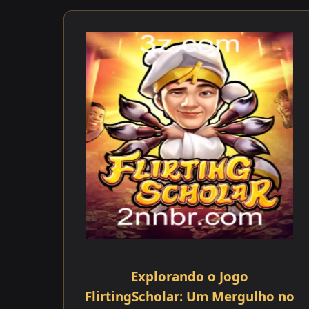
Explorando o Jogo
FlirtingScholar: Um Mergulho no