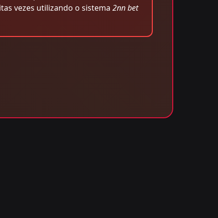
tas vezes utilizando o sistema
2nn bet