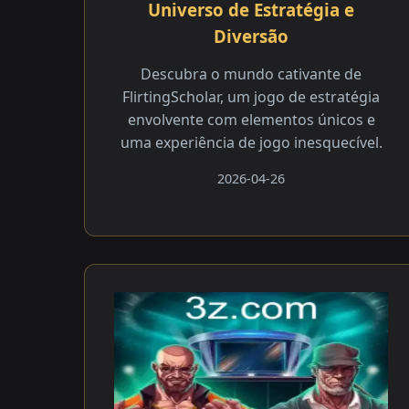
Universo de Estratégia e
Diversão
Descubra o mundo cativante de
FlirtingScholar, um jogo de estratégia
envolvente com elementos únicos e
uma experiência de jogo inesquecível.
2026-04-26