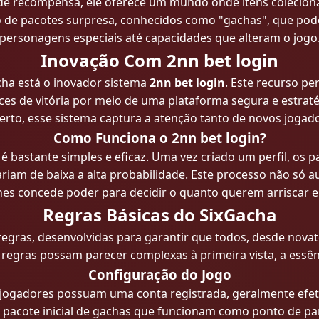
 de recompensa, ele oferece um mundo onde itens colecion
o de pacotes surpresa, conhecidos como "gachas", que pod
personagens especiais até capacidades que alteram o jogo
Inovação Com 2nn bet login
cha está o inovador sistema
2nn bet login
. Este recurso p
ces de vitória por meio de uma plataforma segura e estraté
rto, esse sistema captura a atenção tanto de novos jogad
Como Funciona o 2nn bet login?
é bastante simples e eficaz. Uma vez criado um perfil, os 
riam de baixa a alta probabilidade. Este processo não só
es concede poder para decidir o quanto querem arriscar e
Regras Básicas do SixGacha
regras, desenvolvidas para garantir que todos, desde nova
egras possam parecer complexas à primeira vista, a essênci
Configuração do Jogo
os jogadores possuam uma conta registrada, geralmente ef
 pacote inicial de gachas que funcionam como ponto de parti