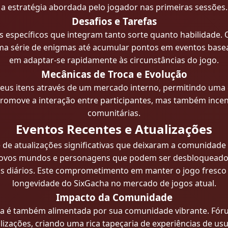
a estratégia abordada pelo jogador nas primeiras sessões.
Desafios e Tarefas
os específicos que integram tanto sorte quanto habilidade.
a série de enigmas até acumular pontos em eventos basea
em adaptar-se rapidamente às circunstâncias do jogo.
Mecânicas de Troca e Evolução
seus itens através de um mercado interno, permitindo uma
romove a interação entre participantes, mas também incen
comunitárias.
Eventos Recentes e Atualizações
 de atualizações significativas que deixaram a comunidade
novos mundos e personagens que podem ser desbloqueados
 diários. Este comprometimento em manter o jogo fresco e
longevidade do SixGacha no mercado de jogos atual.
Impacto da Comunidade
a é também alimentada por sua comunidade vibrante. Fóru
izações, criando uma rica tapeçaria de experiências de usu