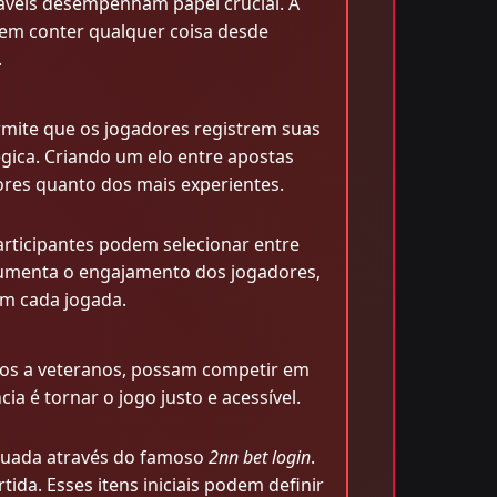
áveis desempenham papel crucial. A
em conter qualquer coisa desde
.
ermite que os jogadores registrem suas
gica. Criando um elo entre apostas
ores quanto dos mais experientes.
participantes podem selecionar entre
 aumenta o engajamento dos jogadores,
m cada jogada.
tos a veteranos, possam competir em
a é tornar o jogo justo e acessível.
etuada através do famoso
2nn bet login
.
da. Esses itens iniciais podem definir