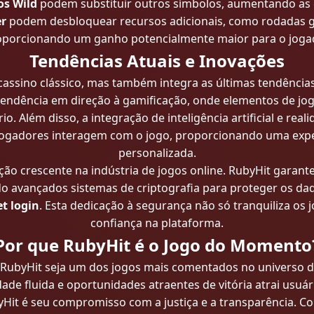
os Wild
podem substituir outros símbolos, aumentando as
er
podem desbloquear recursos adicionais, como rodadas grá
oporcionando um ganho potencialmente maior para o jogad
Tendências Atuais e Inovações
 cassino clássico, mas também integra as últimas tendência
endência em direção à gamificação, onde elementos de jog
. Além disso, a integração de inteligência artificial e r
gadores interagem com o jogo, proporcionando uma experi
personalizada.
 crescente na indústria de jogos online. RubyHit garant
 avançados sistemas de criptografia para proteger os da
t login
. Esta dedicação à segurança não só tranquiliza os
confiança na plataforma.
Por que RubyHit é o Jogo do Momento
 RubyHit seja um dos jogos mais comentados no universo d
dade fluida e oportunidades atraentes de vitória atrai usuá
yHit é seu compromisso com a justiça e a transparência. 