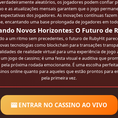
 verdadeiramente aleatórios, os jogadores podem confiar 
nuo e as atualizações mensais garantem que o jogo permane
 expectativas dos jogadores. As inovações contínuas faze
ine, encantando uma base prolongada de jogadores em tod
ando Novos Horizontes: O Futuro de 
o a um ritmo sem precedentes, o futuro de RubyHit parece 
novas tecnologias como blockchain para transações transp
lidades de realidade virtual para uma experiência de jogo 
um jogo de cassino; é uma festa visual e auditiva que pro
 pela próxima rodada emocionante. É uma escolha perfeita 
sinos online quanto para aqueles que estão prontos para 
pela primeira vez.
🎰 ENTRAR NO CASSINO AO VIVO