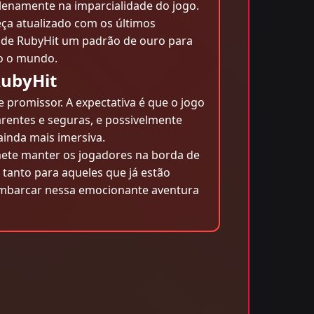
plenamente na imparcialidade do jogo.
ça atualizado com os últimos
m de RubyHit um padrão de ouro para
o o mundo.
RubyHit
promissor. A expectativa é que o jogo
arentes e seguras, e possivelmente
ainda mais imersiva.
mete manter os jogadores na borda de
tanto para aqueles que já estão
embarcar nessa emocionante aventura