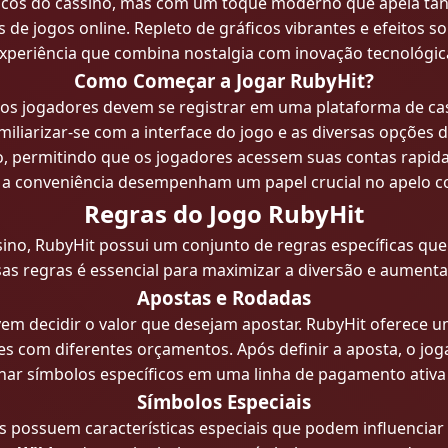
ssicos do cassino, mas com um toque moderno que apela tan
de jogos online. Repleto de gráficos vibrantes e efeitos 
xperiência que combina nostalgia com inovação tecnológic
Como Começar a Jogar RubyHit?
, os jogadores devem se registrar em uma plataforma de ca
miliarizar-se com a interface do jogo e as diversas opções 
o, permitindo que os jogadores acessem suas contas rapida
e a conveniência desempenham um papel crucial no apelo c
Regras do Jogo RubyHit
ino, RubyHit possui um conjunto de regras específicas que
sas regras é essencial para maximizar a diversão e aumentar
Apostas e Rodadas
em decidir o valor que desejam apostar. RubyHit oferece 
es com diferentes orçamentos. Após definir a aposta, o joga
nhar símbolos específicos em uma linha de pagamento ativ
Símbolos Especiais
 possuem características especiais que podem influenciar 