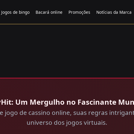
Jogos de bingo
Bacará online
Promoções
Notícias da Marca
byHit: Um Mergulho no Fascinante Mun
 jogo de cassino online, suas regras intrigan
universo dos jogos virtuais.