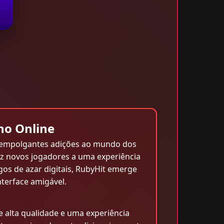
no Online
 empolgantes adições ao mundo dos
uz novos jogadores a uma experiência
gos de azar digitais, RubyHit emerge
nterface amigável.
e alta qualidade e uma experiência